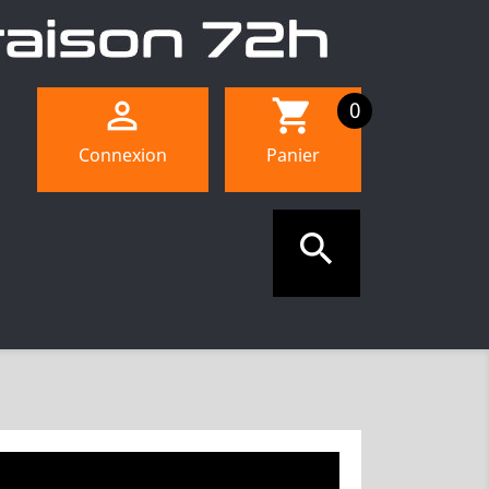

shopping_cart
0
Connexion
Panier
