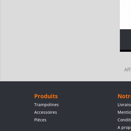
Aff
Produits
Notr
Trampolines
Livrai
Accessoires
Mentio
Pièces
Condit
A prop