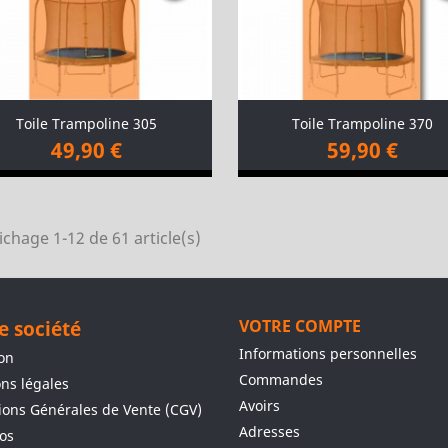
Toile Trampoline 305
Toile Trampoline 370
49,90 €
59,90 €
ichage 1-12 de 61 article(s)
e société
VOTRE COMPTE
Informations personnelles
son
Commandes
ns légales
Avoirs
ions Générales de Vente (CGV)
Adresses
os