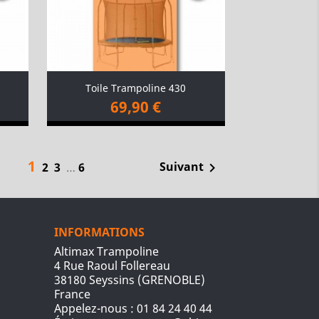
Toile Trampoline 430
69,90 €
1
Suivant
2
3
…
6

INFORMATIONS
Altimax Trampoline
4 Rue Raoul Follereau
38180 Seyssins (GRENOBLE)
France
Appelez-nous :
01 84 24 40 44