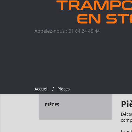
Appelez-nous :
01 84 24 40 44
Accueil
Pièces
Pi
PIÈCES
Décou
compa
La pi