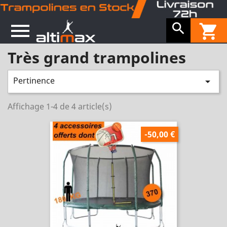


shopping_cart
Très grand trampolines
Pertinence

Affichage 1-4 de 4 article(s)
-50,00 €