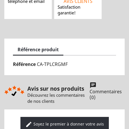
AVIS CLIENTS
téléphone et email
Satisfaction
garantie!
Référence produit
Référence
CA-TPLCRGMF
chat
Avis sur nos produits
Commentaires
Découvrez les commentaires
(0)
de nos clients
edit
Soyez le premier à donner votre avis