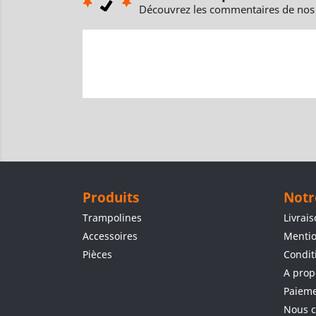
Découvrez les commentaires de nos 
Produits
Notr
Trampolines
Livrai
Accessoires
Mentio
Pièces
Condit
A prop
Paieme
Nous c