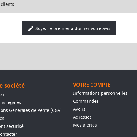
clients
edit
Soyez le premier à donner votre avis
e société
VOTRE COMPTE
Informations personnelles
son
Commandes
ns légales
Avoirs
ions Générales de Vente (CGV)
Adresses
os
Mes alertes
nt sécurisé
ontacter