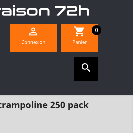

shopping_cart
0
Connexion
Panier

trampoline 250 pack