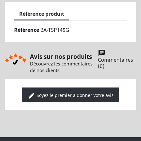
Référence produit
Référence
BA-TSP145G
chat
Avis sur nos produits
Commentaires
Découvrez les commentaires
(0)
de nos clients
edit
Soyez le premier à donner votre avis