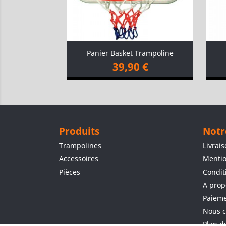
Panier Basket Trampoline
39,90 €
Produits
Notr
Trampolines
Livrai
Accessoires
Mentio
Pièces
Condit
A prop
Paieme
Nous c
Plan d