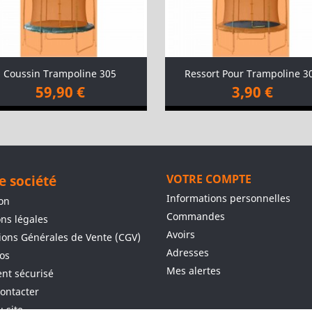
Coussin Trampoline 305
Ressort Pour Trampoline 3
59,90 €
3,90 €
e société
VOTRE COMPTE
Informations personnelles
son
Commandes
ns légales
Avoirs
ions Générales de Vente (CGV)
Adresses
os
Mes alertes
nt sécurisé
ontacter
u site