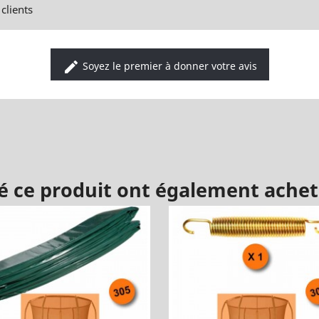
clients
edit
Soyez le premier à donner votre avis
té ce produit ont également acheté