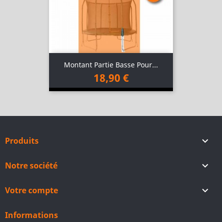
Montant Partie Basse Pour...
18,90 €
Produits

Notre société

Votre compte

Informations