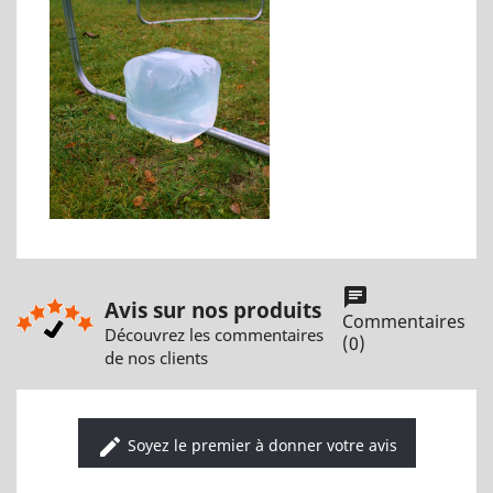
chat
Avis sur nos produits
Commentaires
Découvrez les commentaires
(0)
de nos clients
edit
Soyez le premier à donner votre avis