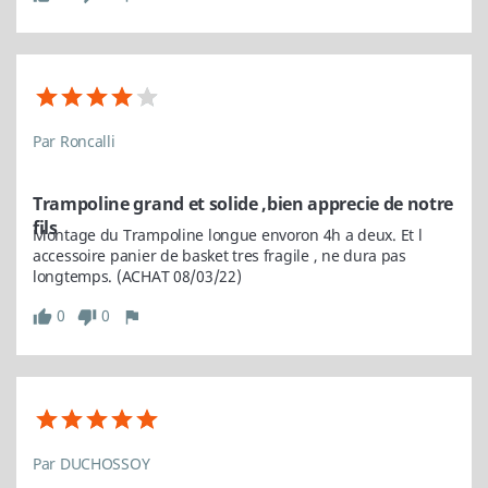
Par Roncalli
Trampoline grand et solide ,bien apprecie de notre
fils
Montage du Trampoline longue envoron 4h a deux. Et l 
accessoire panier de basket tres fragile , ne dura pas 
longtemps. (ACHAT 08/03/22)
0
0
thumb_up
thumb_down
flag
Par DUCHOSSOY