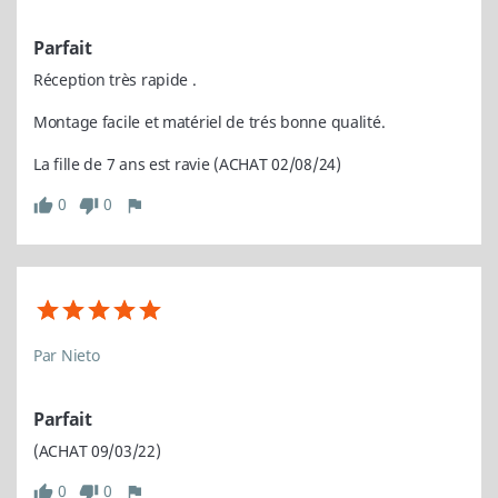
Parfait
Réception très rapide .

Montage facile et matériel de trés bonne qualité.

La fille de 7 ans est ravie (ACHAT 02/08/24)
0
0
thumb_up
thumb_down
flag
Par Nieto
Parfait
(ACHAT 09/03/22)
0
0
thumb_up
thumb_down
flag